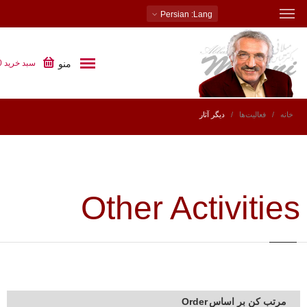
: Persian
Lang
منو
سبد خرید
0
خانه
فعالیت‌ها
دیگر آثار
Other Activities
مرتب کن بر اساس
Order