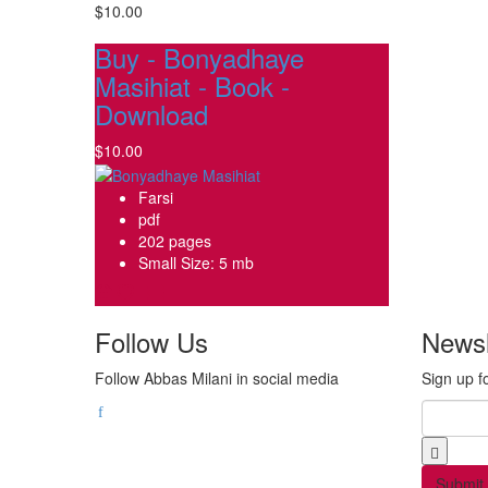
$10.00
Buy - Bonyadhaye
Masihiat - Book -
Download
$10.00
Farsi
pdf
202 pages
Small Size: 5 mb
Follow Us
Newsl
Follow Abbas Milani in social media
Sign up f
Email
*