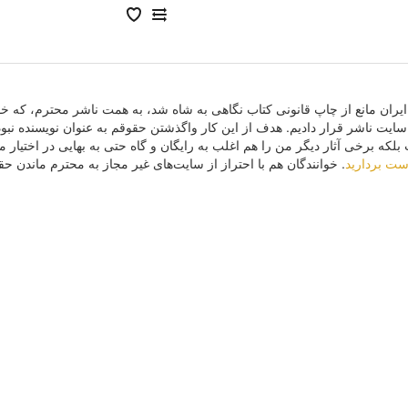
یران مانع از چاپ قانونى كتاب نگاهى به شاه شد، به همت ناشر محترم، كه خو
ایت ناشر قرار دادیم. هدف از این كار واگذشتن حقوقم به عنوان نویسنده نب
كه برخى آثار دیگر من را هم اغلب به رایگان و گاه حتى به بهایى در اختیار مر
دست بردارید