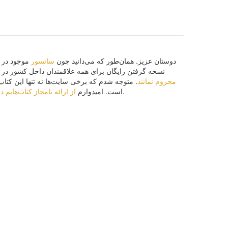
دوستان عزیز. همان‌طور كه مى‌دانید چون
سانسور
موجود در ا
نسخه گرفتن رایگان براى همه علاقمندان داخل كشور در س
محروم نمانند
متوجه شدم كه برخى سایت‌ها نه تنها این كتاب بل
. خوانندگان هم با احتراز از سایت‌هاى غیر مجاز به محترم ماندن حقوق مؤلف كه از اجزای حقوق دمكراتیک جامعه است كمک كنند.
است. امیدوارم
از ارائه نامجاز كتاب‌هایم 