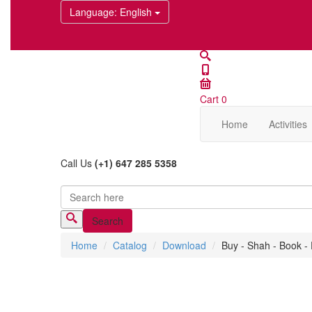
Language
: English
Cart
0
Home
Activities
Call Us
(+1) 647 285 5358
Search
Search form
Home
Catalog
Download
Buy - Shah - Book -