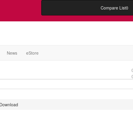
Compare List
0
News
eStore
 Download