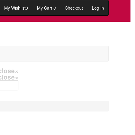
My Wishlist
0
My Cart
0
Checkout
Log In
close
×
close
×